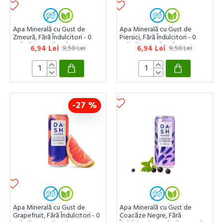
Apa Minerală cu Gust de
Apa Minerală cu Gust de
Zmeură, Fără Îndulcitori - 0
Piersici, Fără Îndulcitori - 0
Calorii - 330ml Dash
Calorii - 330ml Dash
6,94 Lei
6,94 Lei
9,50 Lei
9,50 Lei
-27 %
Apa Minerală cu Gust de
Apa Minerală cu Gust de
Grapefruit, Fără Îndulcitori - 0
Coacăze Negre, Fără