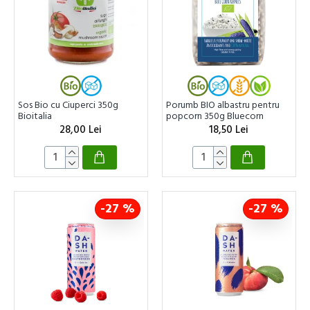
Sos Bio cu Ciuperci 350g
Porumb BIO albastru pentru
Bioitalia
popcorn 350g Bluecorn
28,00 Lei
18,50 Lei
-27 %
-27 %