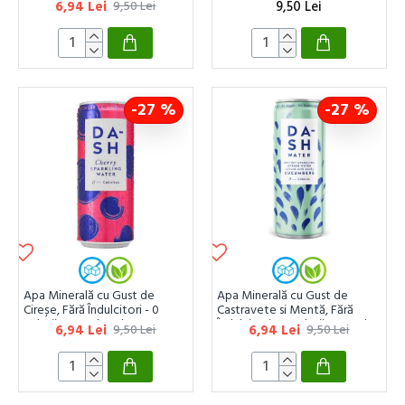
Calorii - 330ml Dash
Îndulcitori - 0 Calorii - 330ml
6,94 Lei
9,50 Lei
9,50 Lei
Dash
-27 %
-27 %
Apa Minerală cu Gust de
Apa Minerală cu Gust de
Cireșe, Fără Îndulcitori - 0
Castravete si Mentă, Fără
Calorii - 330ml Dash
Îndulcitori - 0 Calorii - 330ml
6,94 Lei
6,94 Lei
9,50 Lei
9,50 Lei
Dash