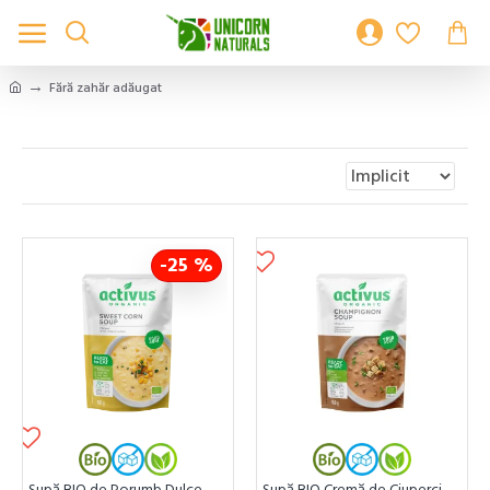
Fără zahăr adăugat
-25 %
Supă BIO de Porumb Dulce
Supă BIO Cremă de Ciuperci