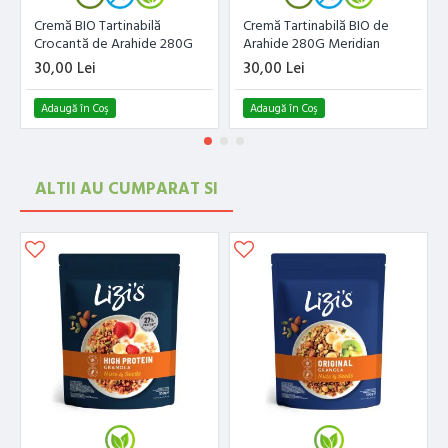
Cremă BIO Tartinabilă
Cremă Tartinabilă BIO de
Crocantă de Arahide 280G
Arahide 280G Meridian
Meridian
30,00 Lei
30,00 Lei
Adaugă în Coş
Adaugă în Coş
ALTII AU CUMPARAT SI