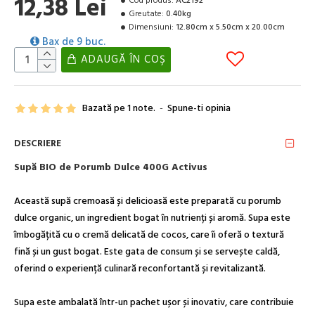
12,38 Lei
Cod produs:
AC2192
Greutate:
0.40kg
Dimensiuni:
12.80cm x 5.50cm x 20.00cm
Bax de 9 buc.
ADAUGĂ ÎN COŞ
Bazată pe 1 note.
-
Spune-ti opinia
DESCRIERE
Supă BIO de Porumb Dulce 400G Activus
Această supă cremoasă și delicioasă este preparată cu porumb
dulce organic, un ingredient bogat în nutrienți și aromă. Supa este
îmbogățită cu o cremă delicată de cocos, care îi oferă o textură
fină și un gust bogat. Este gata de consum și se servește caldă,
oferind o experiență culinară reconfortantă și revitalizantă.
Supa este ambalată într-un pachet ușor și inovativ, care contribuie