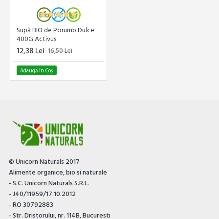
Supă BIO de Porumb Dulce
400G Activus
12,38 Lei
16,50 Lei
Adaugă în Coş
© Unicorn Naturals 2017
Alimente organice, bio si naturale
- S.C. Unicorn Naturals S.R.L.
- J40/11959/17.10.2012
- RO 30792883
- Str. Dristorului, nr. 114B, Bucuresti