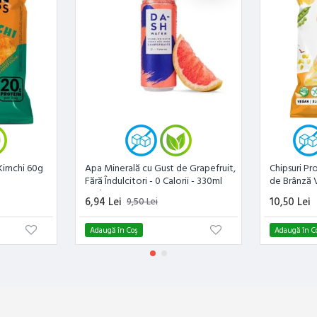
 Kimchi 60g
Apa Minerală cu Gust de Grapefruit,
Chipsuri P
Fără Îndulcitori - 0 Calorii - 330ml
de Brânză
Dash
6,94 Lei
10,50 Lei
9,50 Lei
Adaugă în Coş
Adaugă în C