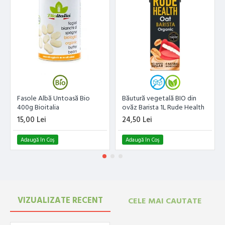
Fasole Albă Untoasă Bio
Băutură vegetală BIO din
400g Bioitalia
ovăz Barista 1L Rude Health
15,00 Lei
24,50 Lei
Adaugă în Coş
Adaugă în Coş
VIZUALIZATE RECENT
CELE MAI CAUTATE