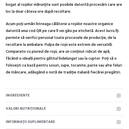
bogat al roșiilor mărunțite sunt posibile datorită procesării care are
loc la doar câteva ore după recoltare.
Acum poți urmări întreaga călătorie a roșiilor noastre organice
datorită unui cod QR pe care îl vei găsi pe etichetă. Acest lucru îți
permite să verifici personal toate procesele de producție, de la
recoltare la ambalare. Pulpa de roșii este extrem de versatilă.
Comparativ cu piureul de roșii, are un conținut ridicat de apă,
făcând-o ideală pentru gătitul îndelungat sau la cuptor. Poți să o
folosești ca bază pentru sosuri, supe, tocanite, paste sau alte feluri
de mâncare, adăugând o notă de tradiție italiană fiecărei pregătiri.
INGREDIENTE
VALORI NUTRIŢIONALE
INFORMAȚII SUPLIMENTARE