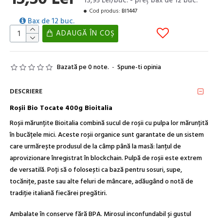
13,95 Lei/buc. - preţ bax de 12 buc.
Cod produs:
BI1447
Bax de 12 buc.
ADAUGĂ ÎN COŞ
Bazată pe 0 note.
-
Spune-ti opinia
DESCRIERE
Roșii Bio Tocate 400g Bioitalia
Roșii mărunțite Bioitalia combină sucul de roșii cu pulpa lor mărunțită
în bucățele mici. Aceste roșii organice sunt garantate de un sistem
care urmărește produsul de la câmp până la masă: lanțul de
aprovizionare înregistrat în blockchain. Pulpă de roșii este extrem
de versatilă. Poți să o folosești ca bază pentru sosuri, supe,
tocănițe, paste sau alte feluri de mâncare, adăugând o notă de
tradiție italiană fiecărei pregătiri.
Ambalate în conserve fără BPA. Mirosul inconfundabil și gustul