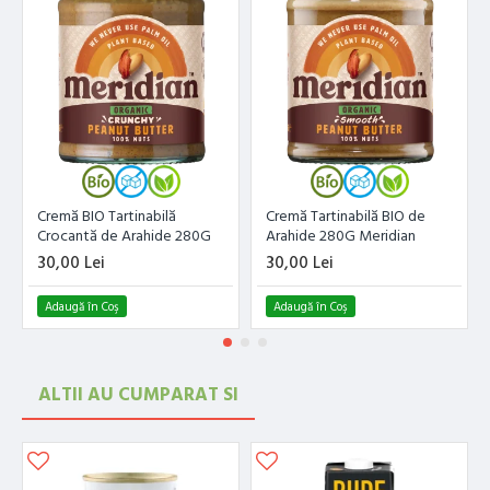
Cremă BIO Tartinabilă
Cremă Tartinabilă BIO de
Crocantă de Arahide 280G
Arahide 280G Meridian
Meridian
30,00 Lei
30,00 Lei
Adaugă în Coş
Adaugă în Coş
ALTII AU CUMPARAT SI