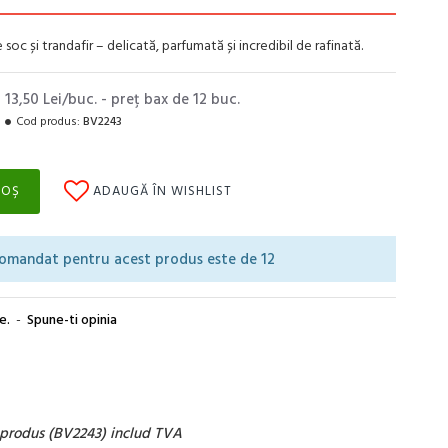
oc și trandafir – delicată, parfumată și incredibil de rafinată.
13,50 Lei/buc. - preţ bax de 12 buc.
Cod produs:
BV2243
COŞ
ADAUGĂ ÎN WISHLIST
omandat pentru acest produs este de 12
e.
-
Spune-ti opinia
t produs (BV2243) includ TVA