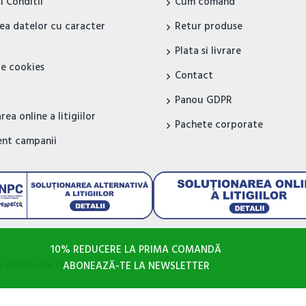
i Conditii
Cum comand
ea datelor cu caracter
Retur produse
Plata si livrare
de cookies
Contact
Panou GDPR
ea online a litigiilor
Pachete corporate
nt campanii
10% REDUCERE LA PRIMA COMANDĂ
 drepturile rezervate
ABONEAZĂ-TE LA NEWSLETTER