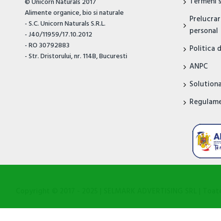
Termeni s
© Unicorn Naturals 2017
Alimente organice, bio si naturale
Prelucrar
- S.C. Unicorn Naturals S.R.L.
personal
- J40/11959/17.10.2012
- RO 30792883
Politica 
- Str. Dristorului, nr. 114B, Bucuresti
ANPC
Solutionar
Regulame
Copyright © 2017 - 2025 | SELMARK ADVERTISING SRL | Toate