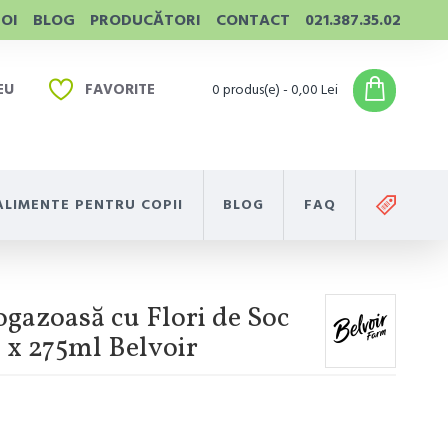
NOI
BLOG
PRODUCĂTORI
CONTACT
021.387.35.02
EU
FAVORITE
0 produs(e) - 0,00 Lei
ALIMENTE PENTRU COPII
BLOG
FAQ
gazoasă cu Flori de Soc
2 x 275ml Belvoir