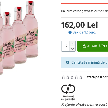
Băutură carbogazoasă cu flori de s
162,00 Lei
Bax de 12 buc.
ADAUGĂ ÎN 
Cantitate minimă de c
Bazată pe 0 not
Preţurile afişate pentru aces