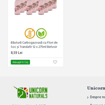
Băutură Carbogazoasă cu Flori de
Soc și Trandafir 12 x 275ml Belvoir
8,59 Lei
Adaugă în Coş
Unicorn
Despre n