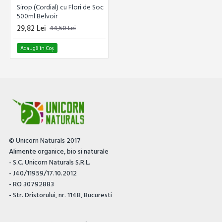
Sirop (Cordial) cu Flori de Soc
500ml Belvoir
29,82 Lei
44,50 Lei
Adaugă în Coş
© Unicorn Naturals 2017
Alimente organice, bio si naturale
- S.C. Unicorn Naturals S.R.L.
- J40/11959/17.10.2012
- RO 30792883
- Str. Dristorului, nr. 114B, Bucuresti