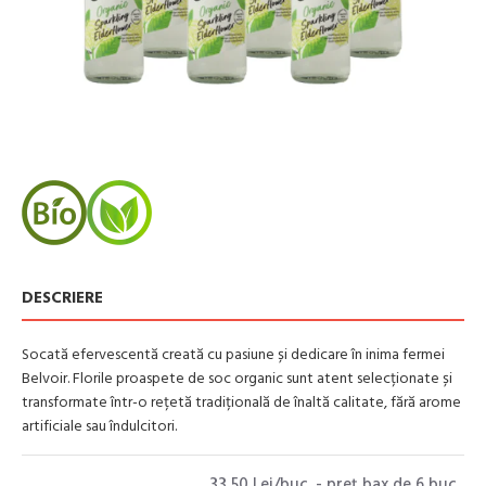
DESCRIERE
Socată efervescentă creată cu pasiune și dedicare în inima fermei
Belvoir. Florile proaspete de soc organic sunt atent selecționate și
transformate într-o rețetă tradițională de înaltă calitate, fără arome
artificiale sau îndulcitori.
33,50 Lei/buc. - preţ bax de 6 buc.