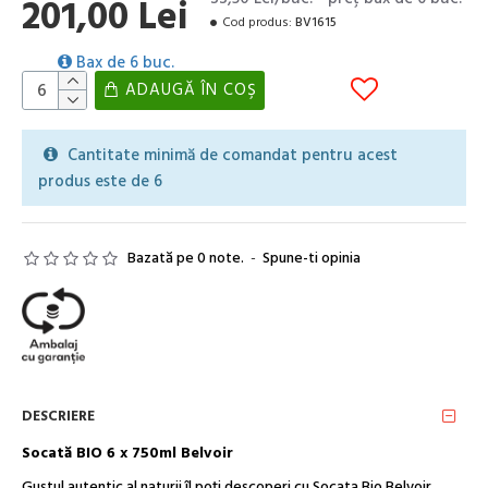
201,00 Lei
Cod produs:
BV1615
Bax de 6 buc.
ADAUGĂ ÎN COŞ
Cantitate minimă de comandat pentru acest
produs este de 6
Bazată pe 0 note.
-
Spune-ti opinia
DESCRIERE
Socată BIO 6 x 750ml Belvoir
Gustul autentic al naturii îl poți descoperi cu Socata Bio Belvoir.