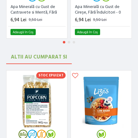
Apa Minerală cu Gust de
Apa Minerală cu Gust de
Castravete si Mentă, Fără
Cireșe, Fără Îndulcitori - 0
Îndulcitori - 0 Calorii - 330ml
Calorii - 330ml Dash
6,94 Lei
6,94 Lei
9,50 Lei
9,50 Lei
Dash
Adaugă în Coş
Adaugă în Coş
ALTII AU CUMPARAT SI
STOC EPUIZAT