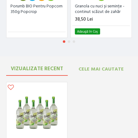
Porumb BIO Pentru Popcorn
Granola cu nuci și semințe -
350g Popcrop
continut scăzut de zahăr
500G Lizi's
38,50 Lei
Adaugă în Coş
VIZUALIZATE RECENT
CELE MAI CAUTATE