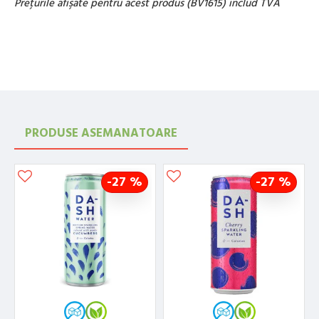
Preţurile afişate pentru acest produs (BV1615) includ TVA
PRODUSE ASEMANATOARE
-27 %
-27 %