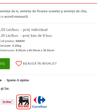
semințe de in, semințe de floarea-soarelui și semințe de chia,
i o aromă minunată.
,00 Lei/buc. - preţ individual
,30 Lei/buc. - preţ bax de 8 buc.
Cod produs:
NAR04
Greutate:
0.20kg
Dimensiuni:
8.00cm x 65.00cm x 16.50cm
COŞ
ADAUGĂ ÎN WISHLIST
e.
-
Spune-ti opinia
şi în: