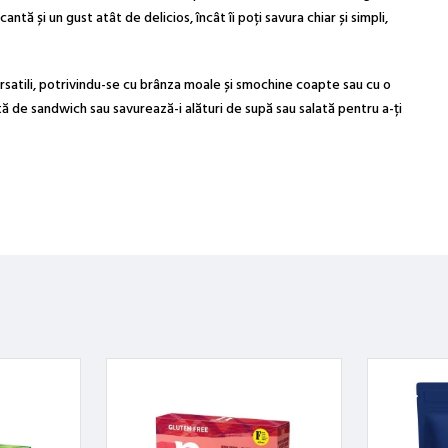
antă și un gust atât de delicios, încât îi poți savura chiar și simpli,
satili, potrivindu-se cu brânza moale și smochine coapte sau cu o
ă de sandwich sau savurează-i alături de supă sau salată pentru a-ți