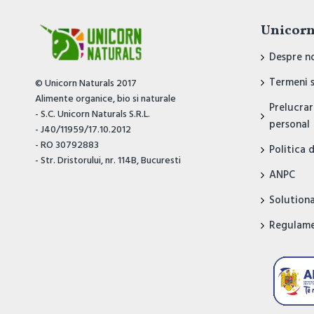
Unicorn
Despre n
Termeni s
© Unicorn Naturals 2017
Alimente organice, bio si naturale
Prelucrar
- S.C. Unicorn Naturals S.R.L.
personal
- J40/11959/17.10.2012
- RO 30792883
Politica 
- Str. Dristorului, nr. 114B, Bucuresti
ANPC
Solutionar
Regulame