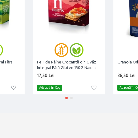
al Fără
Felii de Pâine Crocantă din Ovăz
Granola Ori
Integral Fără Gluten 150G Nairn's
17,50 Lei
38,50 Lei
Adaugă în Coş
Adaugă în C