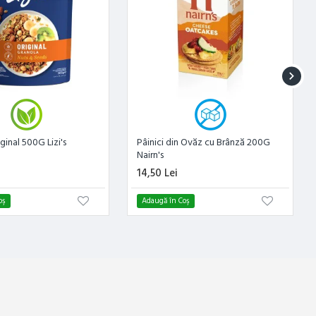
ginal 500G Lizi's
Pâinici din Ovăz cu Brânză 200G
Nairn's
14,50 Lei
oş
Adaugă în Coş