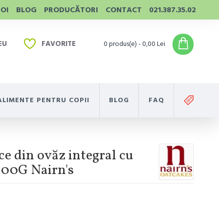
NOI
BLOG
PRODUCĂTORI
CONTACT
021.387.35.02
EU
FAVORITE
0 produs(e) - 0,00 Lei
ALIMENTE PENTRU COPII
BLOG
FAQ
ce din ovăz integral cu
200G Nairn's