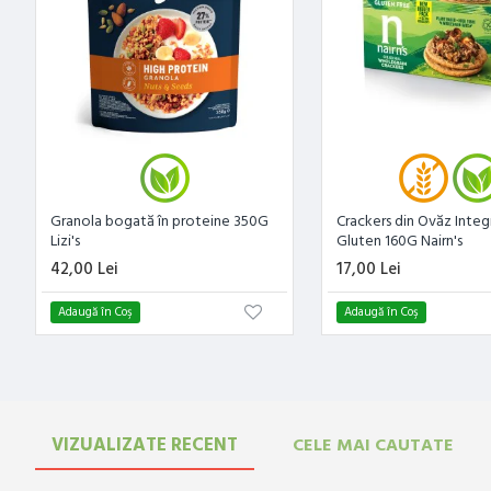
Granola bogată în proteine 350G
Crackers din Ovăz Integr
Lizi's
Gluten 160G Nairn's
42,00 Lei
17,00 Lei
Adaugă în Coş
Adaugă în Coş
VIZUALIZATE RECENT
CELE MAI CAUTATE