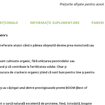
Preţurile afişate pentru aces
RIŢIONALE
INFORMAȚII SUPLIMENTARE
PARERI
irn's
e preferate atunci când o pâinea obișnuită devine prea monotonă sau
 sunt cultivate organic, fără utilizarea pesticidelor sau
 și să contribuie la fertilitatea solului. Chiar și
 bucura de c
rackersi
organici știind că sunt buni pentru tine și pentru
și au câștigat unul dintre prestigioasele premii BOOM (Best of
unt o sursă naturală excelentă de proteine, fiind, totodată, bogate