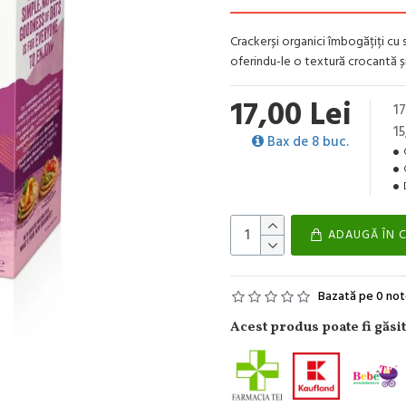
Crackerși organici îmbogățiți cu 
oferindu-le o textură crocantă ș
17,00 Lei
17
15
Bax de 8 buc.
ADAUGĂ ÎN 
Bazată pe 0 not
Acest produs poate fi găsit 