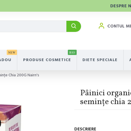
DESPRE 
CONTUL M
NEW
BIO
ADOU
PRODUSE COSMETICE
DIETE SPECIALE
mințe Chia 200G Nairn's
Pâinici organi
semințe chia 
DESCRIERE