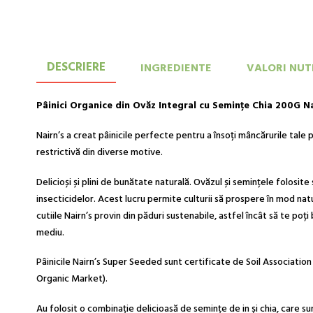
DESCRIERE
INGREDIENTE
VALORI NUT
Pâinici Organice din Ovăz Integral cu Semințe Chia 200G Na
Nairn’s a creat pâinicile perfecte pentru a însoți mâncărurile tal
restrictivă din diverse motive.
Delicioși și plini de bunătate naturală. Ovăzul și semințele folosite
insecticidelor. Acest lucru permite culturii să prospere în mod natural
cutiile
Nairn’s
provin din păduri sustenabile, astfel încât să te poți
mediu.
Pâinicile
Nairn’s
Super Seeded sunt certificate de Soil Association 
Organic Market).
Au folosit o combinație delicioasă de semințe de in și chia, care s