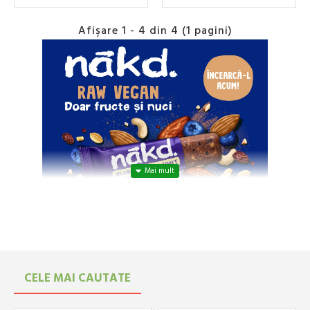
Afişare 1 - 4 din 4 (1 pagini)
Nakd batoane
din
CELE MAI CAUTATE
ingrediente 100%