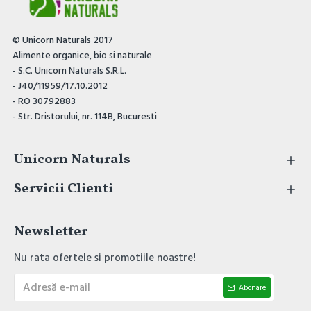
Nakd reprezina o gustare sanatoasa si
deliciasa si sunt excelente atat pentru
copii, cat si pentru adulti.
© Unicorn Naturals 2017
Alimente organice, bio si naturale
- S.C. Unicorn Naturals S.R.L.
- J40/11959/17.10.2012
- RO 30792883
- Str. Dristorului, nr. 114B, Bucuresti
Unicorn Naturals
Servicii Clienti
Newsletter
Nu rata ofertele si promotiile noastre!
Abonare