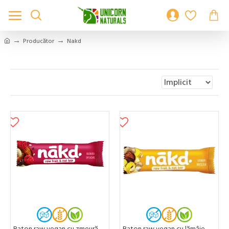
Producător
Nakd
Baton raw vegan cu zmeură
Baton raw vegan cu lămâie