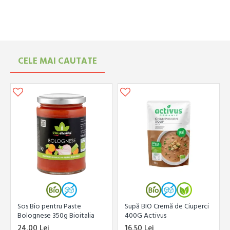
cacao, variante cu fistic, migdale, mango sau fructul
pasiunii, precum și ciocolată cu lapte și ciocolată albă cu
umpluturi artizanale.
Majoritatea produselor Vanini sunt fără gluten și vegane,
potrivite pentru diete speciale fără compromis pe gust sau
CELE MAI CAUTATE
textură. Ciocolata este produsă prin metode tradiționale
italiene, cu accent pe puritatea ingredientelor și
intensitatea aromelor de cacao.
Comandă online ciocolată Vanini cu livrare rapidă în toată
România, direct de la distribuitorul oficial.
Sos Bio pentru Paste
Supă BIO Cremă de Ciuperci
Bolognese 350g Bioitalia
400G Activus
24,00 Lei
16,50 Lei