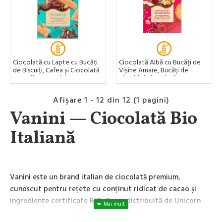
Ciocolată cu Lapte cu Bucăți
Ciocolată Albă cu Bucăți de
de Biscuiți, Cafea și Ciocolată
Vișine Amare, Bucăți de
Neagră 85g Vanini
Biscuiți și Ciocolată cu Lapte
85g Vanini
Afişare 1 - 12 din 12 (1 pagini)
Vanini — Ciocolată Bio
Italiană
Vanini este un brand italian de ciocolată premium,
cunoscut pentru rețete cu conținut ridicat de cacao și
ingrediente certificate BIO. Gama distribuită de Unicorn
Naturals include ciocolată neagră de la 56% până la 100%