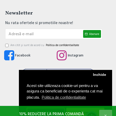
Newsletter
Nu rata ofertele si promotiile noastre!
Abonare
Am citit şi sunt de acord cu
Politica de confidentialitate
Facebook
Instagram
Inchide
Acest site utilizeaza cookie-uri pentru a va
asigura ca beneficiati de o experienta cat mai
placuta.
Politica de confidentialitate
Preferinte
Accept
10% REDUCERE LA PRIMA COMANDĂ