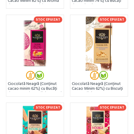
Cacao Minim 82%) cu Aromă
cacao minim 74%) cu Bucăți
de Rom 100g Vanini
de Boabe de Cacao 100g
Vanini
STOC EPUIZAT
STOC EPUIZAT
Ciocolată Neagră (Conținut
Ciocolată Neagră (Conținut
cacao minim 62%) cu Bucăți
Cacao Minim 62%) cu Biscuiți
de Mango și Aromă de Fructul
cu Aromă de Amaretto 100g
Pasiunii 100g Vanini
Vanini
STOC EPUIZAT
STOC EPUIZAT