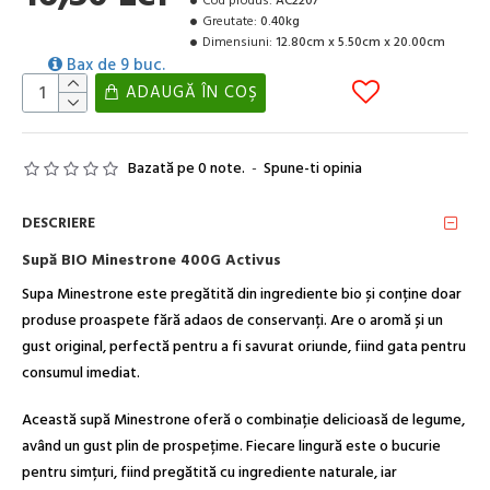
Cod produs:
AC2207
Greutate:
0.40kg
Dimensiuni:
12.80cm x 5.50cm x 20.00cm
Bax de 9 buc.
ADAUGĂ ÎN COŞ
Bazată pe 0 note.
-
Spune-ti opinia
DESCRIERE
Supă BIO Minestrone 400G Activus
Supa Minestrone este pregătită din ingrediente bio și conține doar
produse proaspete fără adaos de conservanți. Are o aromă și un
gust original, perfectă pentru a fi savurat oriunde, fiind gata pentru
consumul imediat.
Această supă Minestrone oferă o combinație delicioasă de legume,
având un gust plin de prospețime. Fiecare lingură este o bucurie
pentru simțuri, fiind pregătită cu ingrediente naturale, iar