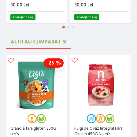
Meridian
30,00 Lei
30,00 Lei
Adaugă în Coş
Adaugă în Coş
ALTII AU CUMPARAT SI
-25 %
Granola fara gluten 350G
Fulgi de Ovăz Integral Fără
Lizi's
Gluten 450G Nairn's